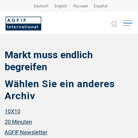
Skip
Deutsch
English
Русский
Español
to
main
Close
Menu
content
Menu
search
Markt muss endlich
begreifen
Wählen Sie ein anderes
Archiv
10X10
20 Minuten
AGFIF Newsletter