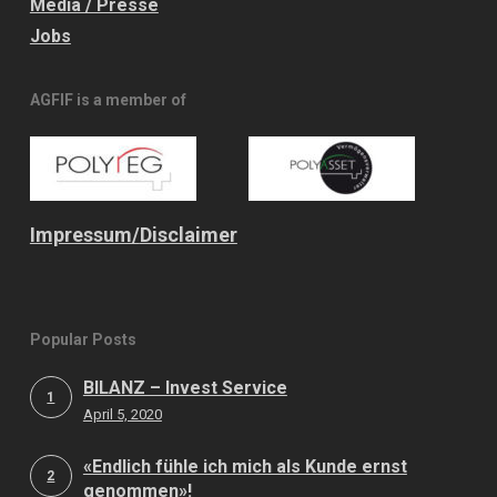
Media / Presse
Jobs
AGFIF is a member of
Impressum/
Disclaimer
Popular Posts
BILANZ – Invest Service
1
April 5, 2020
«Endlich fühle ich mich als Kunde ernst
2
genommen»!