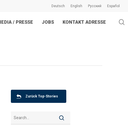
Deutsch
English
Русский
Español
s
EDIA / PRESSE
JOBS
KONTAKT ADRESSE
Zurück Top-Stories