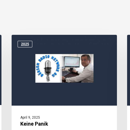
Keine
Z
Panik
I
2025
u
D
April 9, 2025
Keine Panik