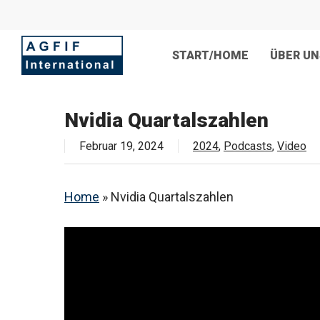
Skip
to
main
content
START/HOME
ÜBER UN
Nvidia Quartalszahlen
Februar 19, 2024
2024
,
Podcasts
,
Video
Home
»
Nvidia Quartalszahlen