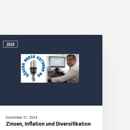
insen,
nflation
2024
nd
iversifikation
Dezember 21, 2024
Zinsen, Inflation und Diversifikation