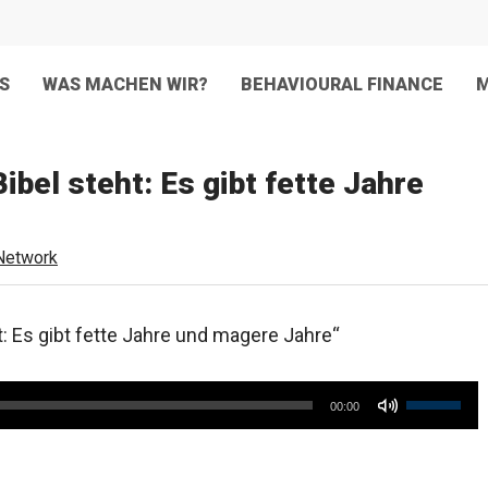
S
WAS MACHEN WIR?
BEHAVIOURAL FINANCE
M
bel steht: Es gibt fette Jahre
Network
: Es gibt fette Jahre und magere Jahre“
Pfeiltast
00:00
Hoch/Run
benutzen
um