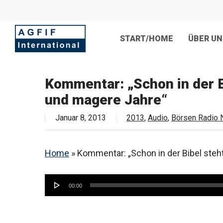
Skip
to
main
content
START/HOME
ÜBER UN
Kommentar: „Schon in der Bi
und magere Jahre“
Januar 8, 2013
2013
,
Audio
,
Börsen Radio 
Home
»
Kommentar: „Schon in der Bibel steht
Audio-
00:00
Player