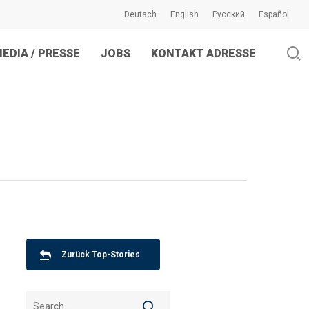
Deutsch
English
Русский
Español
s
EDIA / PRESSE
JOBS
KONTAKT ADRESSE
en
Zurück Top-Stories
ter
,