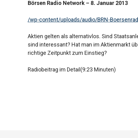
Hit enter to search or ESC to close
Börsen Radio Network – 8. Januar 2013
/wp-content/uploads/audio/BRN-Boersenradi
Aktien gelten als alternativlos. Sind Staatsa
sind interessant? Hat man im Aktienmarkt ü
richtige Zeitpunkt zum Einstieg?
Radiobeitrag im Detail(9:23 Minuten)