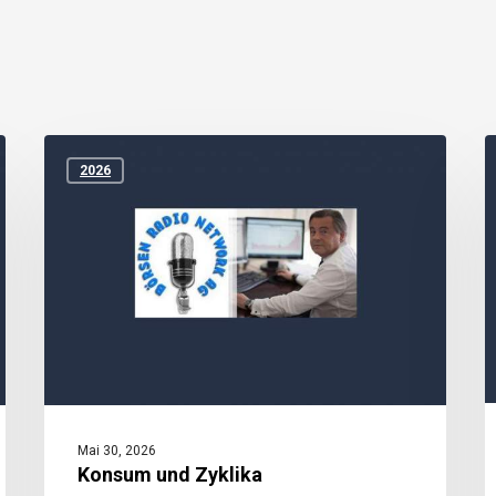
Konsum
und
H
2026
Zyklika
g
n
Mai 30, 2026
Konsum und Zyklika