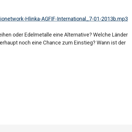
die
Lautstärk
zu
onetwork-Hlinka-AGFIF-International_7-01-2013b.mp3
regeln.
nleihen oder Edelmetalle eine Alternative? Welche Länder
berhaupt noch eine Chance zum Einstieg? Wann ist der