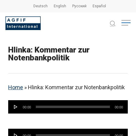
Skip
Deutsch
English
Русский
Español
to
main
Close
Menu
content
Menu
search
Hlinka: Kommentar zur
Notenbankpolitik
Home
»
Hlinka: Kommentar zur Notenbankpolitik
Audio-
00:00
00:00
Player
Audio-
00:00
00:00