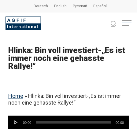
Skip
Deutsch
English
Русский
Español
to
main
Close
Menu
content
Menu
search
Hlinka: Bin voll investiert-„Es ist
immer noch eine gehasste
Rallye!“
Home
»
Hlinka: Bin voll investiert-„Es ist immer
noch eine gehasste Rallye!“
Audio-
00:00
00:00
Player